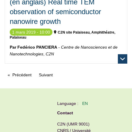
(en anglais) Real time TEM
observation of semiconductor
nanowire growth
1 mars 2019 - 10:00
C2N site Palaiseau, Amphithéatre,
Palaiseau
Par Fedérico PANCIERA
-
Centre de Nanosciences et de
Nanotechnologies
,
C2N
Précédent
Suivant
Language :
EN
Contact
C2N (UMR 9001)
CNRS / Université