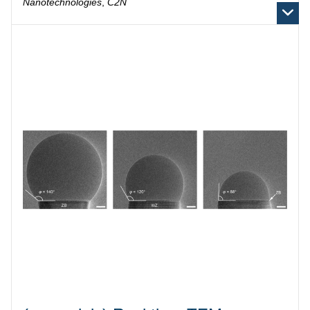
Nanotechnologies
,
C2N