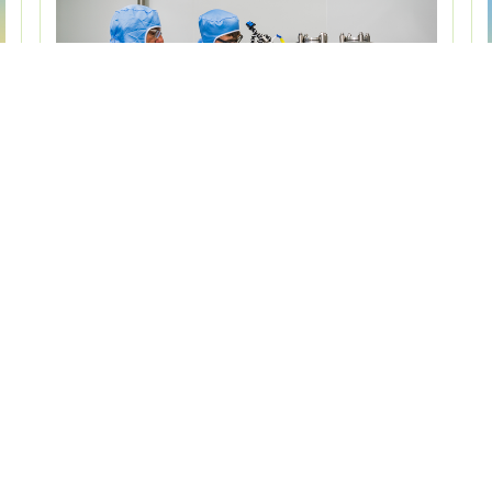
5 juin 2026
service communication
80 ans du CNRS à Paris-Saclay :
le C2N au cœur d'un modèle
r
science-industrie d'exception
À l'occasion des 80 ans de l'implantation du CNRS
à Paris-Saclay, un article du CNRS met en lumière
l'écosystème science-industrie unique qui s'est
s
construit sur …
e