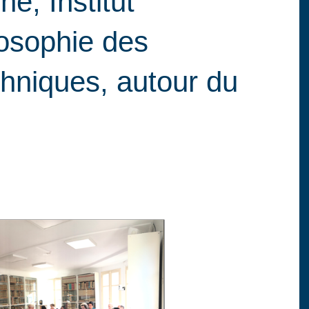
e, Institut
ilosophie des
chniques, autour du