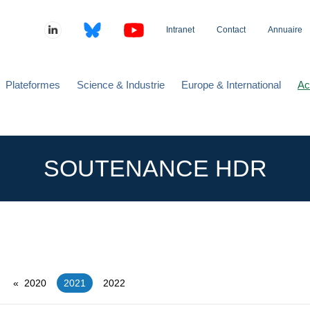
Intranet
Contact
Annuaire
Plateformes
Science & Industrie
Europe & International
Ac
SOUTENANCE HDR
2020
You're on page
2021
2022