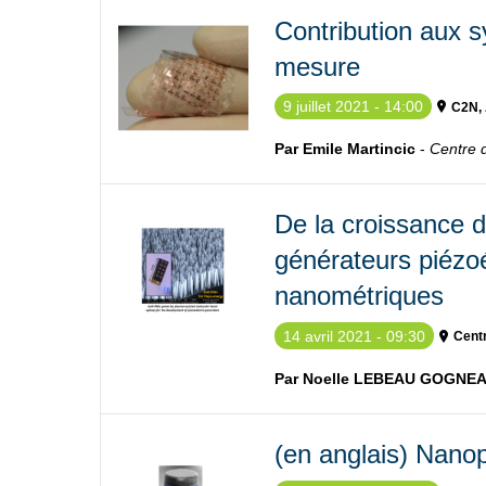
Contribution aux 
mesure
9 juillet 2021 - 14:00
C2N, 
Par Emile Martincic
-
Centre 
De la croissance de
générateurs piézoé
nanométriques
14 avril 2021 - 09:30
Cent
Par Noelle LEBEAU GOGNE
(en anglais) Nano