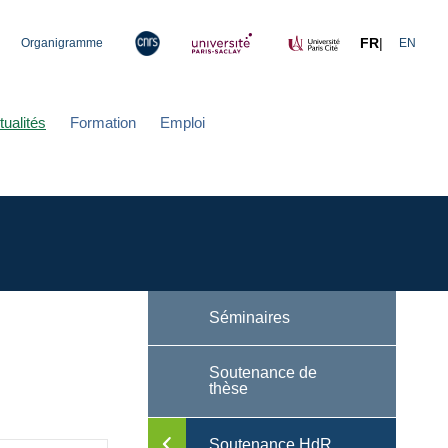
FR
|
Organigramme
EN
tualités
Formation
Emploi
Séminaires
Soutenance de
thèse
Soutenance HdR