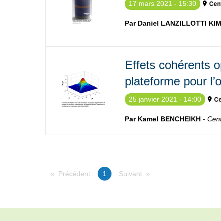
17 mars 2021 - 15:30
Cen
Par Daniel LANZILLOTTI KI
Effets cohérents o
plateforme pour l’
25 janvier 2021 - 14:00
Ce
Par Kamel BENCHEIKH
-
Cent
Précédent
You're on page
1
Suivant